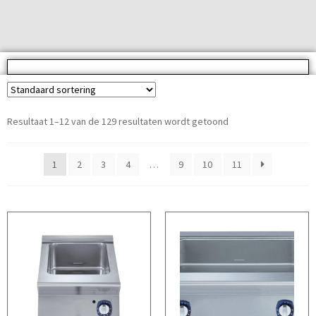
Resultaat 1–12 van de 129 resultaten wordt getoond
1
2
3
4
…
9
10
11