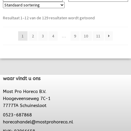
Resultaat 1–12 van de 129 resultaten wordt getoond
1
2
3
4
…
9
10
11
waar vindt u ons
Most Pro Horeca B.V.
Hoogeveenseweg 7C-1
7777TA Schuinesloot
0523-687868
horecahandel@mostprohoreca.nl