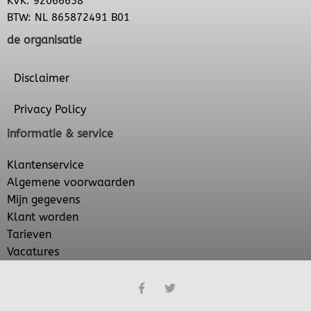
KVK: 92066658
BTW: NL 865872491 B01
de organisatie
Disclaimer
Privacy Policy
informatie & service
Klantenservice
Algemene voorwaarden
Mijn gegevens
Klant worden
Tarieven
Vacatures