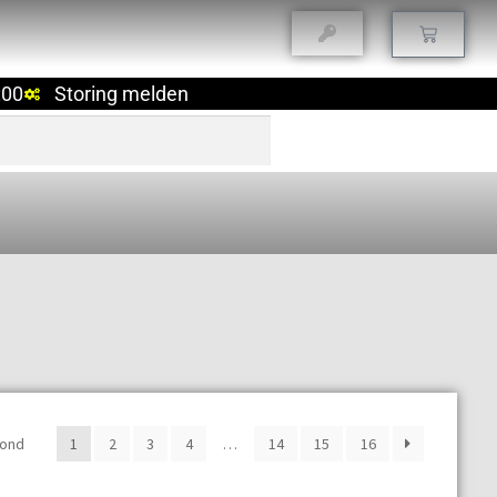
:00
Storing melden
oond
1
2
3
4
…
14
15
16