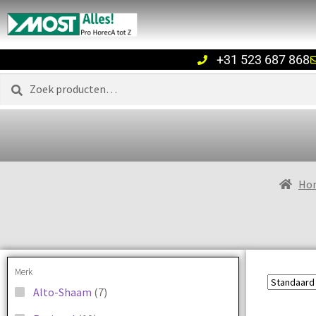
+31 523 687 868
Zoeken
Ho
Merk
Alto-Shaam
(7)