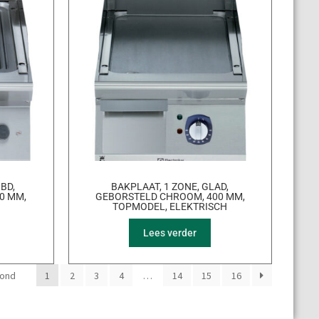
IBD,
BAKPLAAT, 1 ZONE, GLAD,
0 MM,
GEBORSTELD CHROOM, 400 MM,
TOPMODEL, ELEKTRISCH
Lees verder
oond
1
2
3
4
…
14
15
16