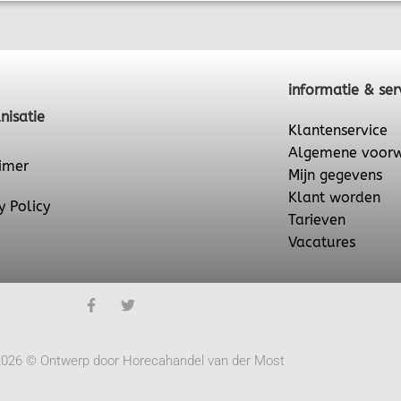
informatie & ser
nisatie
Klantenservice
Algemene voor
imer
Mijn gegevens
Klant worden
y Policy
Tarieven
Vacatures
2026 © Ontwerp door Horecahandel van der Most