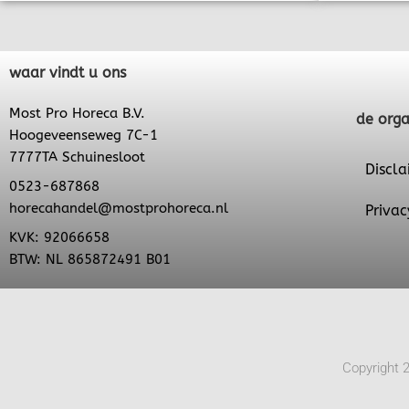
waar vindt u ons
Most Pro Horeca B.V.
de orga
Hoogeveenseweg 7C-1
7777TA Schuinesloot
Discla
0523-687868
horecahandel@mostprohoreca.nl
Privac
KVK: 92066658
BTW: NL 865872491 B01
Copyright 