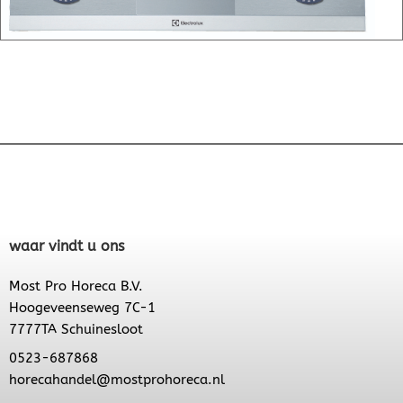
waar vindt u ons
Most Pro Horeca B.V.
Hoogeveenseweg 7C-1
7777TA Schuinesloot
0523-687868
horecahandel@mostprohoreca.nl