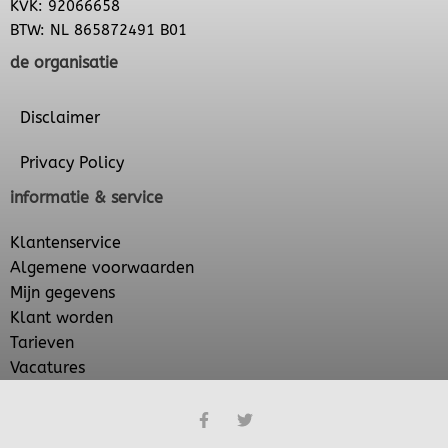
KVK: 92066658
BTW: NL 865872491 B01
de organisatie
Disclaimer
Privacy Policy
informatie & service
Klantenservice
Algemene voorwaarden
Mijn gegevens
Klant worden
Tarieven
Vacatures