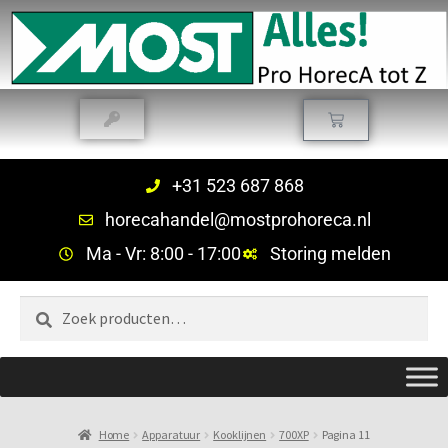
+31 523 687 868
horecahandel@mostprohoreca.nl
Ma - Vr: 8:00 - 17:00
Storing melden
Zoeken
Home
Apparatuur
Kooklijnen
700XP
Pagina 11