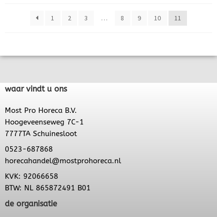
1
2
3
…
8
9
10
11
waar vindt u ons
Most Pro Horeca B.V.
Hoogeveenseweg 7C-1
7777TA Schuinesloot
0523-687868
horecahandel@mostprohoreca.nl
KVK: 92066658
BTW: NL 865872491 B01
de organisatie