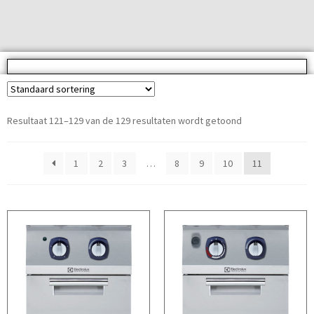
Resultaat 121–129 van de 129 resultaten wordt getoond
1
2
3
…
8
9
10
11