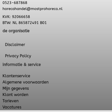
0523-687868
horecahandel@mostprohoreca.nl
KVK: 92066658
BTW: NL 865872491 B01
de organisatie
Disclaimer
Privacy Policy
informatie & service
Klantenservice
Algemene voorwaarden
Mijn gegevens
Klant worden
Tarieven
Vacatures