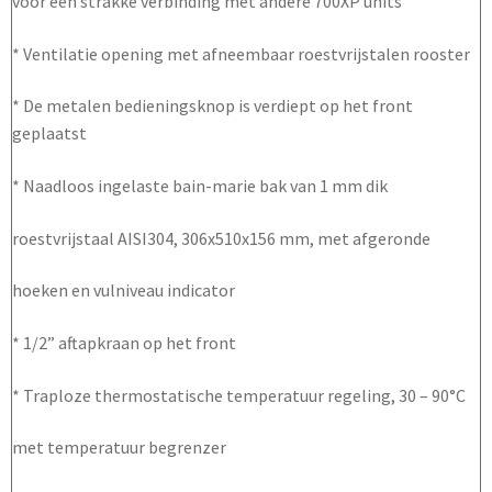
voor een strakke verbinding met andere 700XP units
* Ventilatie opening met afneembaar roestvrijstalen rooster
* De metalen bedieningsknop is verdiept op het front
geplaatst
* Naadloos ingelaste bain-marie bak van 1 mm dik
roestvrijstaal AISI304, 306x510x156 mm, met afgeronde
hoeken en vulniveau indicator
* 1/2” aftapkraan op het front
* Traploze thermostatische temperatuur regeling, 30 – 90°C
met temperatuur begrenzer