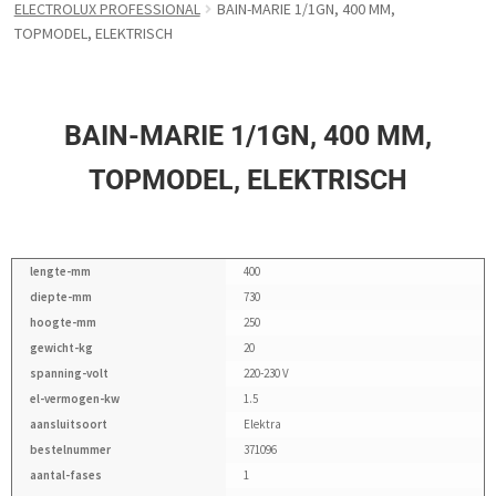
ELECTROLUX PROFESSIONAL
BAIN-MARIE 1/1GN, 400 MM,
TOPMODEL, ELEKTRISCH
BAIN-MARIE 1/1GN, 400 MM,
TOPMODEL, ELEKTRISCH
lengte-mm
400
diepte-mm
730
hoogte-mm
250
gewicht-kg
20
spanning-volt
220-230 V
el-vermogen-kw
1.5
aansluitsoort
Elektra
bestelnummer
371096
aantal-fases
1