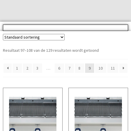
Resultaat 97–108 van de 129 resultaten wordt getoond
1
2
3
…
6
7
8
9
10
11