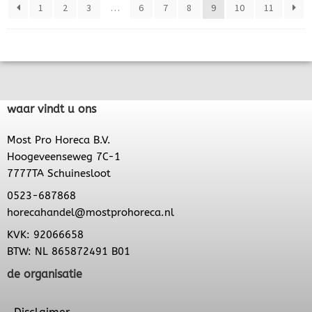
1
2
3
…
6
7
8
9
10
11
waar vindt u ons
Most Pro Horeca B.V.
Hoogeveenseweg 7C-1
7777TA Schuinesloot
0523-687868
horecahandel@mostprohoreca.nl
KVK: 92066658
BTW: NL 865872491 B01
de organisatie