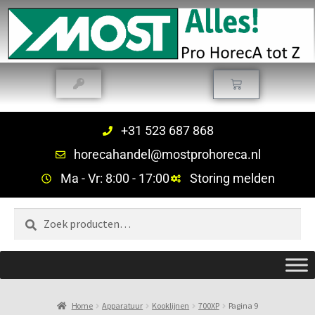
+31 523 687 868
horecahandel@mostprohoreca.nl
Ma - Vr: 8:00 - 17:00
Storing melden
Zoeken
Home
Apparatuur
Kooklijnen
700XP
Pagina 9