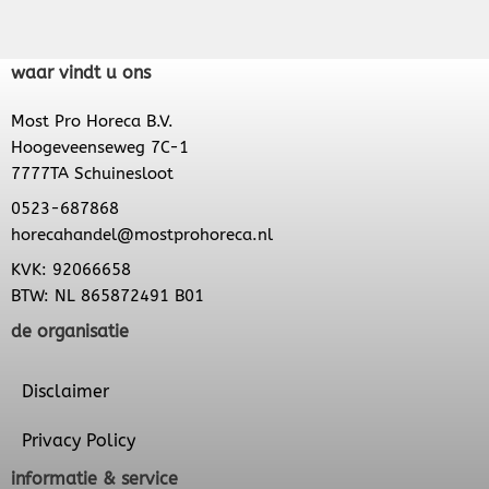
waar vindt u ons
Most Pro Horeca B.V.
Hoogeveenseweg 7C-1
7777TA Schuinesloot
0523-687868
horecahandel@mostprohoreca.nl
KVK: 92066658
BTW: NL 865872491 B01
de organisatie
Disclaimer
Privacy Policy
informatie & service