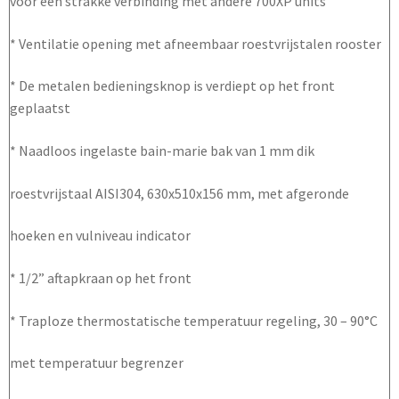
voor een strakke verbinding met andere 700XP units
* Ventilatie opening met afneembaar roestvrijstalen rooster
* De metalen bedieningsknop is verdiept op het front
geplaatst
* Naadloos ingelaste bain-marie bak van 1 mm dik
roestvrijstaal AISI304, 630x510x156 mm, met afgeronde
hoeken en vulniveau indicator
* 1/2” aftapkraan op het front
* Traploze thermostatische temperatuur regeling, 30 – 90°C
met temperatuur begrenzer