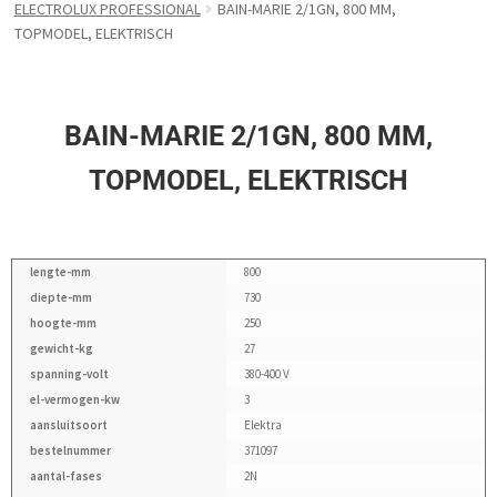
ELECTROLUX PROFESSIONAL
BAIN-MARIE 2/1GN, 800 MM,
TOPMODEL, ELEKTRISCH
BAIN-MARIE 2/1GN, 800 MM,
TOPMODEL, ELEKTRISCH
lengte-mm
800
diepte-mm
730
hoogte-mm
250
gewicht-kg
27
spanning-volt
380-400 V
el-vermogen-kw
3
aansluitsoort
Elektra
bestelnummer
371097
aantal-fases
2N