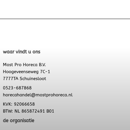
waar vindt u ons
Most Pro Horeca B.V.
Hoogeveenseweg 7C-1
7777TA Schuinesloot
0523-687868
horecahandel@mostprohoreca.nl
KVK: 92066658
BTW: NL 865872491 B01
de organisatie