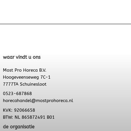
waar vindt u ons
Most Pro Horeca B.V.
Hoogeveenseweg 7C-1
7777TA Schuinesloot
0523-687868
horecahandel@mostprohoreca.nl
KVK: 92066658
BTW: NL 865872491 B01
de organisatie