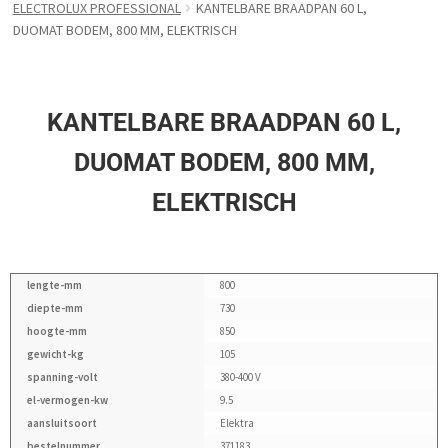
ELECTROLUX PROFESSIONAL
KANTELBARE BRAADPAN 60 L,
DUOMAT BODEM, 800 MM, ELEKTRISCH
KANTELBARE BRAADPAN 60 L,
DUOMAT BODEM, 800 MM,
ELEKTRISCH
lengte-mm
800
diepte-mm
730
hoogte-mm
850
gewicht-kg
105
spanning-volt
380-400 V
el-vermogen-kw
9.5
aansluitsoort
Elektra
bestelnummer
371183