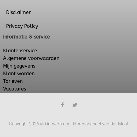
Disclaimer
Privacy Policy
informatie & service
Klantenservice
Algemene voorwaarden
Mijn gegevens
Klant worden
Tarieven
Vacatures
Copyright 2026 © Ontwerp door Horecahandel van der Most