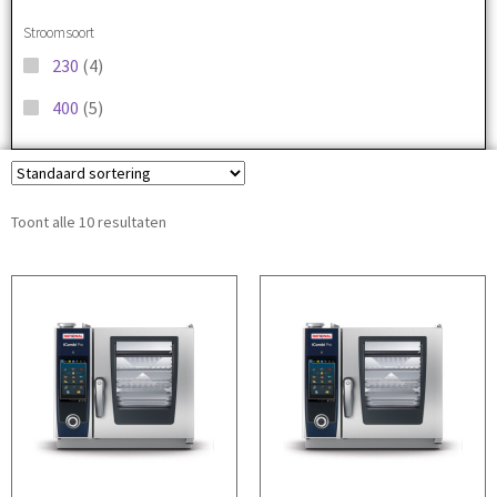
Stroomsoort
230
(4)
400
(5)
Toont alle 10 resultaten