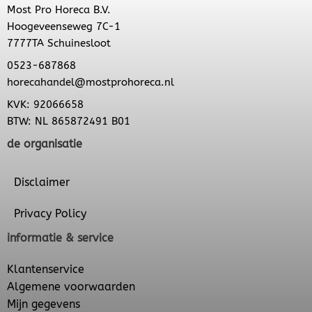
Most Pro Horeca B.V.
Hoogeveenseweg 7C-1
7777TA Schuinesloot
0523-687868
horecahandel@mostprohoreca.nl
KVK: 92066658
BTW: NL 865872491 B01
de organisatie
Disclaimer
Privacy Policy
informatie & service
Klantenservice
Algemene voorwaarden
Mijn gegevens