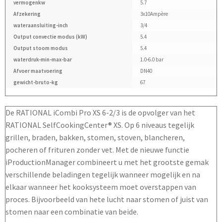
vermogenkw
5.7
Afzekering
3x10Ampère
wateraansluiting-inch
3/4
Output convectie modus (kW)
5.4
Output stoom modus
5.4
waterdruk-min-max-bar
1.0-6.0 bar
Afvoer maatvoering
DN40
gewicht-bruto-kg
67
De RATIONAL iCombi Pro XS 6-2/3 is de opvolger van het
RATIONAL SelfCookingCenter® XS. Op 6 niveaus tegelijk
grillen, braden, bakken, stomen, stoven, blancheren,
pocheren of frituren zonder vet. Met de nieuwe functie
iProductionManager combineert u met het grootste gemak
verschillende beladingen tegelijk wanneer mogelijk en na
elkaar wanneer het kooksysteem moet overstappen van
proces. Bijvoorbeeld van hete lucht naar stomen of juist van
stomen naar een combinatie van beide.