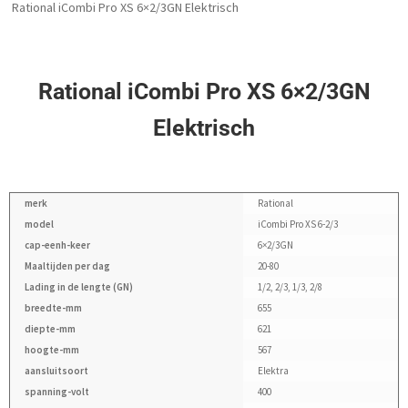
Rational iCombi Pro XS 6×2/3GN Elektrisch
Rational iCombi Pro XS 6×2/3GN
Elektrisch
merk
Rational
model
iCombi Pro XS 6-2/3
cap-eenh-keer
6×2/3GN
Maaltijden per dag
20-80
Lading in de lengte (GN)
1/2, 2/3, 1/3, 2/8
breedte-mm
655
diepte-mm
621
hoogte-mm
567
aansluitsoort
Elektra
spanning-volt
400