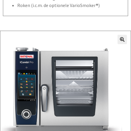
Roken (i.c.m. de optionele VarioSmoker®)