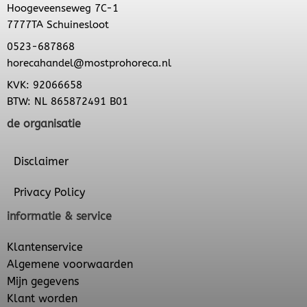
Hoogeveenseweg 7C-1
7777TA Schuinesloot
0523-687868
horecahandel@mostprohoreca.nl
KVK: 92066658
BTW: NL 865872491 B01
de organisatie
Disclaimer
Privacy Policy
informatie & service
Klantenservice
Algemene voorwaarden
Mijn gegevens
Klant worden