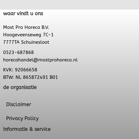
waar vindt u ons
Most Pro Horeca B.V.
Hoogeveenseweg 7C-1
7777TA Schuinesloot
0523-687868
horecahandel@mostprohoreca.nl
KVK: 92066658
BTW: NL 865872491 B01
de organisatie
Disclaimer
Privacy Policy
informatie & service