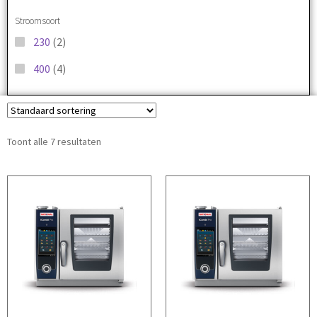
Stroomsoort
230
(2)
400
(4)
Toont alle 7 resultaten