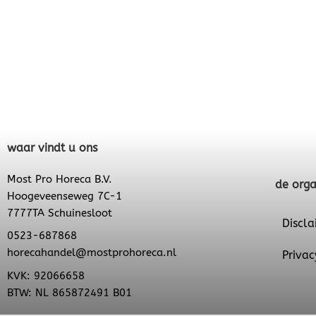
waar vindt u ons
Most Pro Horeca B.V.
de orga
Hoogeveenseweg 7C-1
7777TA Schuinesloot
Discla
0523-687868
horecahandel@mostprohoreca.nl
Privac
KVK: 92066658
BTW: NL 865872491 B01