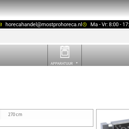
horecahandel@mostprohoreca.nl
Ma - Vr: 8:00 - 17
APPARATUUR
270 cm