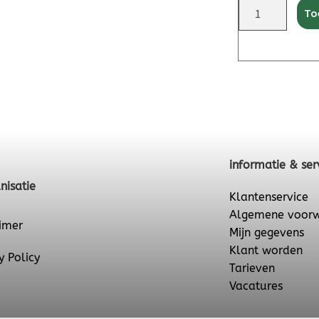
To
informatie & ser
nisatie
Klantenservice
Algemene voor
imer
Mijn gegevens
Klant worden
y Policy
Tarieven
Vacatures