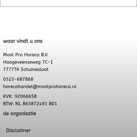
waar vindt u ons
Most Pro Horeca B.V.
Hoogeveenseweg 7C-1
7777TA Schuinesloot
0523-687868
horecahandel@mostprohoreca.nl
KVK: 92066658
BTW: NL 865872491 B01
de organisatie
Disclaimer