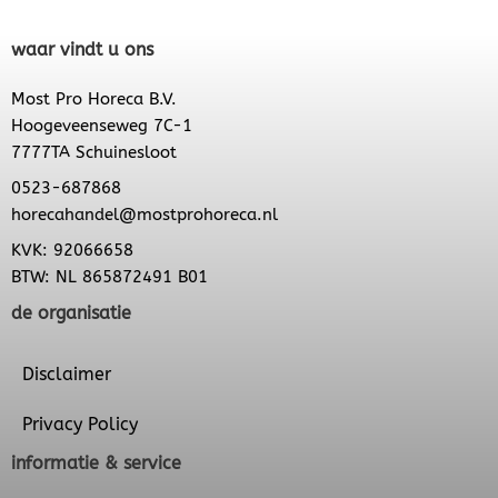
waar vindt u ons
Most Pro Horeca B.V.
Hoogeveenseweg 7C-1
7777TA Schuinesloot
0523-687868
horecahandel@mostprohoreca.nl
KVK: 92066658
BTW: NL 865872491 B01
de organisatie
Disclaimer
Privacy Policy
informatie & service