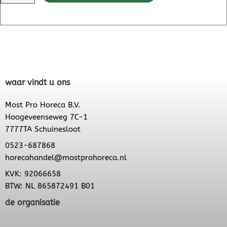
waar vindt u ons
Most Pro Horeca B.V.
Hoogeveenseweg 7C-1
7777TA Schuinesloot
0523-687868
horecahandel@mostprohoreca.nl
KVK: 92066658
BTW: NL 865872491 B01
de organisatie