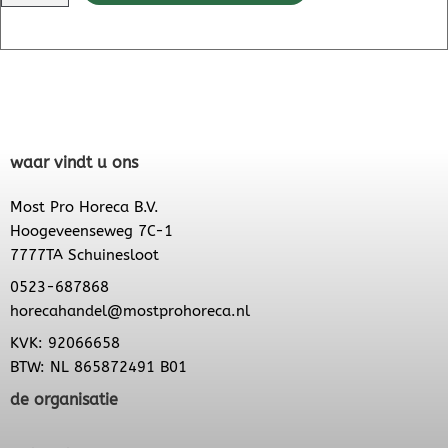
waar vindt u ons
Most Pro Horeca B.V.
Hoogeveenseweg 7C-1
7777TA Schuinesloot
0523-687868
horecahandel@mostprohoreca.nl
KVK: 92066658
BTW: NL 865872491 B01
de organisatie