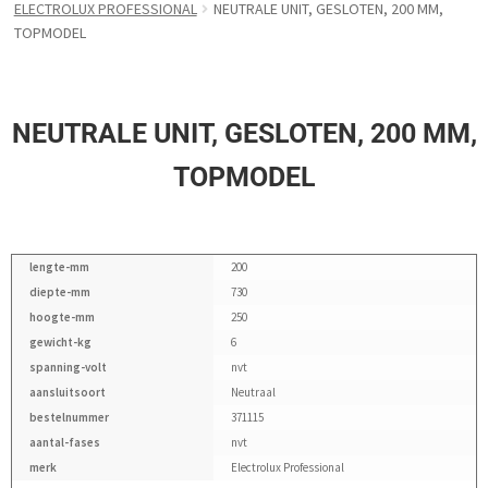
ELECTROLUX PROFESSIONAL
NEUTRALE UNIT, GESLOTEN, 200 MM,
TOPMODEL
NEUTRALE UNIT, GESLOTEN, 200 MM,
TOPMODEL
lengte-mm
200
diepte-mm
730
hoogte-mm
250
gewicht-kg
6
spanning-volt
nvt
aansluitsoort
Neutraal
bestelnummer
371115
aantal-fases
nvt
merk
Electrolux Professional