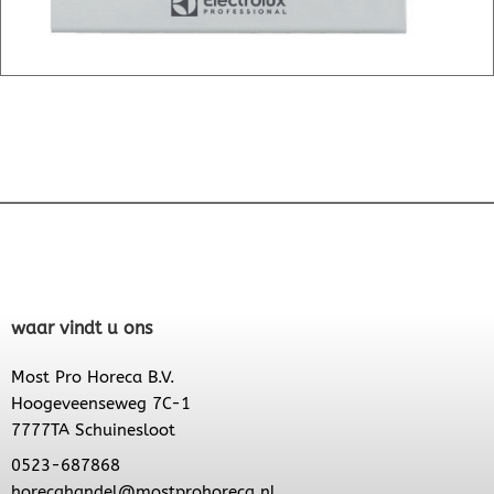
waar vindt u ons
Most Pro Horeca B.V.
Hoogeveenseweg 7C-1
7777TA Schuinesloot
0523-687868
horecahandel@mostprohoreca.nl