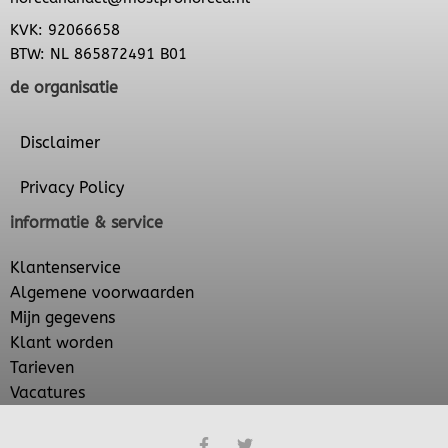
KVK: 92066658
BTW: NL 865872491 B01
de organisatie
Disclaimer
Privacy Policy
informatie & service
Klantenservice
Algemene voorwaarden
Mijn gegevens
Klant worden
Tarieven
Vacatures