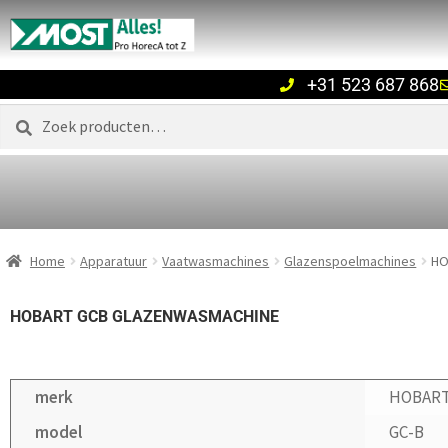
+31 523 687 868
Zoeken
Home
Apparatuur
Vaatwasmachines
Glazenspoelmachines
HO
HOBART GCB GLAZENWASMACHINE
merk
HOBAR
model
GC-B