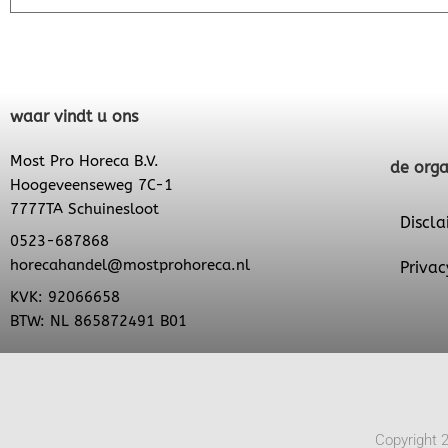
waar vindt u ons
Most Pro Horeca B.V.
de orga
Hoogeveenseweg 7C-1
7777TA Schuinesloot
Discla
0523-687868
horecahandel@mostprohoreca.nl
Privac
KVK: 92066658
BTW: NL 865872491 B01
Copyright 