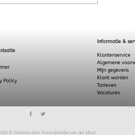
informatie & ser
nisatie
Klantenservice
Algemene voor
imer
Mijn gegevens
Klant worden
y Policy
Tarieven
Vacatures
2026 © Ontwerp door Horecahandel van der Most