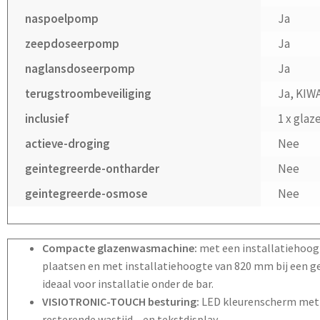
naspoelpomp
Ja
zeepdoseerpomp
Ja
naglansdoseerpomp
Ja
terugstroombeveiliging
Ja, KIW
inclusief
1 x glaz
actieve-droging
Nee
geintegreerde-ontharder
Nee
geintegreerde-osmose
Nee
Compacte glazenwasmachine:
met een installatiehoogt
plaatsen en met installatiehoogte van 820 mm bij een g
ideaal voor installatie onder de bar.
VISIOTRONIC-TOUCH besturing:
LED kleurenscherm met 
resterende wastijd – en tekstdisplay