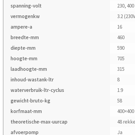
spanning-volt
230, 400
vermogenkw
3.2 (230V
ampere-a
16
breedte-mm
460
diepte-mm
590
hoogte-mm
705
laadhoogte-mm
315
inhoud-wastank-ltr
8
waterverbruik-ltr-cyclus
1.9
gewicht-bruto-kg
58
korfmaat-mm
400×400
theoretische-max-uurcap
48 rekke
afvoerpomp
Ja