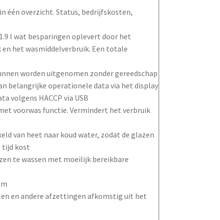
n één overzicht. Status, bedrijfskosten,
1.9 l wat besparingen oplevert door het
 en het wasmiddelverbruik. Een totale
kunnen worden uitgenomen zonder gereedschap
 belangrijke operationele data via het display
ata volgens HACCP via USB
et voorwas functie. Vermindert het verbruik
eld van heet naar koud water, zodat de glazen
tijd kost
azen te wassen met moeilijk bereikbare
eem
alen en andere afzettingen afkomstig uit het