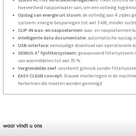
hoeveelheid naspoelwater aan, om een volledig hygiënisc
Opslag van energie uit stoom
: de volledig aan 4-zijdes
systeem: energie besparingen tot wel 3 kW, minder vocht
CLIP-IN was- en naspoelarmen
: was- en naspoelarmen 
Intelligente data documentatie:
automatische opslag van
USB-interface:
eenvoudige download van operationele d
GENIUS-X² fijnfiltersysteem:
geavanceerd filtersysteem m
van wasmiddelen tot wel 35 %
Vergrendelde zeef
: voorkomt gebruik zonder filtersyst
EASY-CLEAN concept:
blauwe markeringen in de machine
herkennen die moeten worden gereinigd
waar vindt u ons