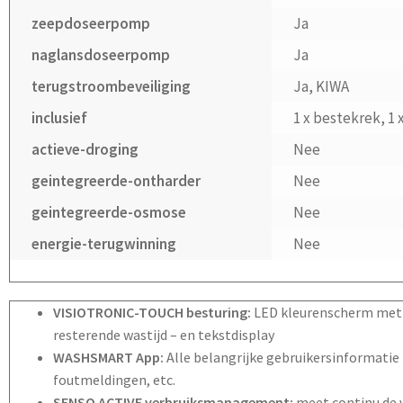
zeepdoseerpomp
Ja
naglansdoseerpomp
Ja
terugstroombeveiliging
Ja, KIWA
inclusief
1 x bestekrek, 1 
actieve-droging
Nee
geintegreerde-ontharder
Nee
geintegreerde-osmose
Nee
energie-terugwinning
Nee
VISIOTRONIC-TOUCH besturing:
LED kleurenscherm met 
resterende wastijd – en tekstdisplay
WASHSMART App:
Alle belangrijke gebruikersinformatie i
foutmeldingen, etc.
SENSO ACTIVE
verbruiksmanagement:
meet continu de v