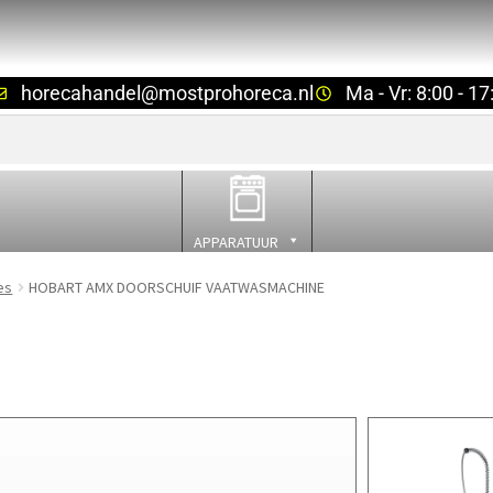
horecahandel@mostprohoreca.nl
Ma - Vr: 8:00 - 17
APPARATUUR
es
HOBART AMX DOORSCHUIF VAATWASMACHINE