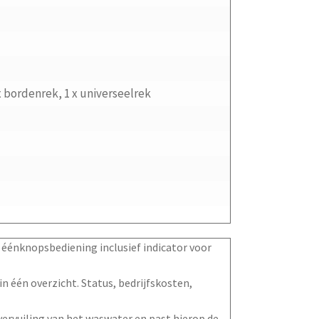
x bordenrek, 1 x universeelrek
éénknopsbediening inclusief indicator voor
n één overzicht. Status, bedrijfskosten,
ervuiling van het waswater en past hierop de