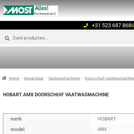
+31 523 687 868
Zoeken
Home
Apparatuur
Vaatwasmachines
Doorschuif vaatwasmachin
HOBART AMX DOORSCHUIF VAATWASMACHINE
merk
HOBART
model
AMX