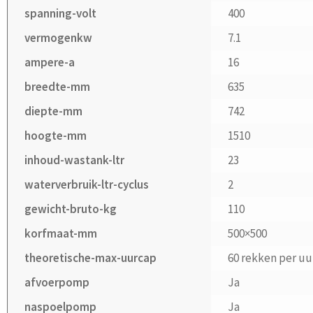
spanning-volt
400
vermogenkw
7.1
ampere-a
16
breedte-mm
635
diepte-mm
742
hoogte-mm
1510
inhoud-wastank-ltr
23
waterverbruik-ltr-cyclus
2
gewicht-bruto-kg
110
korfmaat-mm
500×500
theoretische-max-uurcap
60 rekken per uu
afvoerpomp
Ja
naspoelpomp
Ja