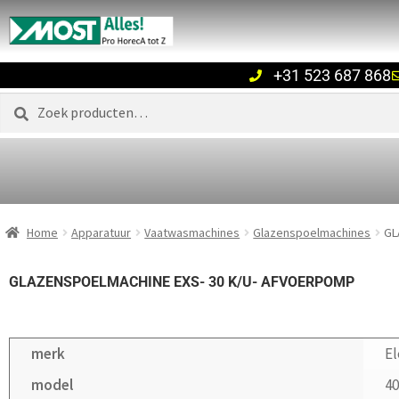
+31 523 687 868
Zoeken
Home
Apparatuur
Vaatwasmachines
Glazenspoelmachines
GL
GLAZENSPOELMACHINE EXS- 30 K/U- AFVOERPOMP
merk
El
model
4