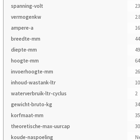
spanning-volt
2
vermogenkw
2.
ampere-a
1
breedte-mm
4
diepte-mm
4
hoogte-mm
6
invoerhoogte-mm
2
inhoud-wastank-ltr
1
waterverbruik-ltr-cyclus
2
gewicht-bruto-kg
3
korfmaat-mm
35
theoretische-max-uurcap
30
koude-naspoeling
N