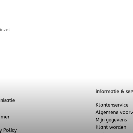
inzet
informatie & ser
nisatie
Klantenservice
Algemene voor
imer
Mijn gegevens
Klant worden
y Policy