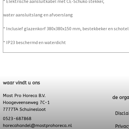
* Elektrische aansluitkabel met CE-Schuko stekker,
water aansluitslang en afvoerslang
* Inclusief glazenkorf 380x380x150 mm, bestekbeker en schotel
* IP23 beschermd en waterdicht
waar vindt u ons
Most Pro Horeca B.V.
de orga
Hoogeveenseweg 7C-1
7777TA Schuinesloot
Discla
0523-687868
horecahandel@mostprohoreca.nl
Privac