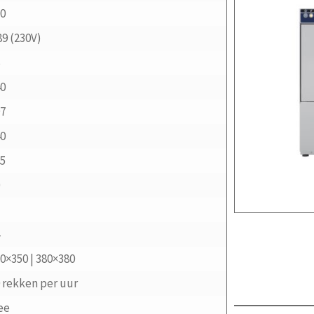
30
89 (230V)
6
40
97
40
65
0
4
0×350 | 380×380
 rekken per uur
ee