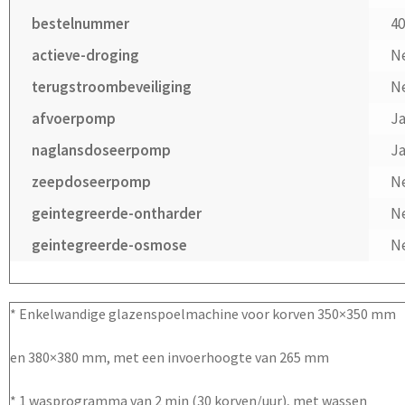
bestelnummer
4
actieve-droging
N
terugstroombeveiliging
N
afvoerpomp
J
naglansdoseerpomp
J
zeepdoseerpomp
N
geintegreerde-ontharder
N
geintegreerde-osmose
N
* Enkelwandige glazenspoelmachine voor korven 350×350 mm
en 380×380 mm, met een invoerhoogte van 265 mm
* 1 wasprogramma van 2 min (30 korven/uur), met wassen