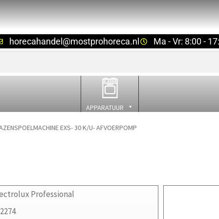
horecahandel@mostprohoreca.nl
Ma - Vr: 8:00 - 17
APPARATUUR
AZENSPOELMACHINE EXS- 30 K/U- AFVOERPOMP
ectrolux Professional
02274