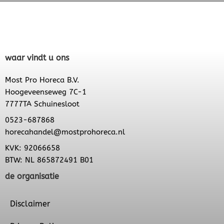
waar vindt u ons
Most Pro Horeca B.V.
Hoogeveenseweg 7C-1
7777TA Schuinesloot
0523-687868
horecahandel@mostprohoreca.nl
KVK: 92066658
BTW: NL 865872491 B01
de organisatie
Disclaimer