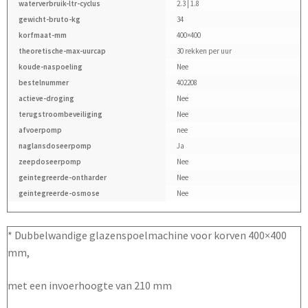
waterverbruik-ltr-cyclus
2.3 | 1.8
gewicht-bruto-kg
34
korfmaat-mm
400×400
theoretische-max-uurcap
30 rekken per uur
koude-naspoeling
Nee
bestelnummer
402208
actieve-droging
Nee
terugstroombeveiliging
Nee
afvoerpomp
nee
naglansdoseerpomp
Ja
zeepdoseerpomp
Nee
geintegreerde-ontharder
Nee
geintegreerde-osmose
Nee
* Dubbelwandige glazenspoelmachine voor korven 400×400
mm,
met een invoerhoogte van 210 mm