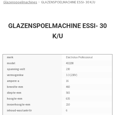
Glazenspoelmachines
GLAZENSPOELMACHINE ESSI- 30 K/U
GLAZENSPOELMACHINE ESSI- 30
K/U
merk
Electrolux Professional
model
402208
spanning-volt
230
vermogenkw
3.3 (230V)
ampere-a
16
breedte-mm
460
diepte-mm
565
hoogte-mm
635
invoerhoogte-mm
210
inhoud-wastank-ltr
6