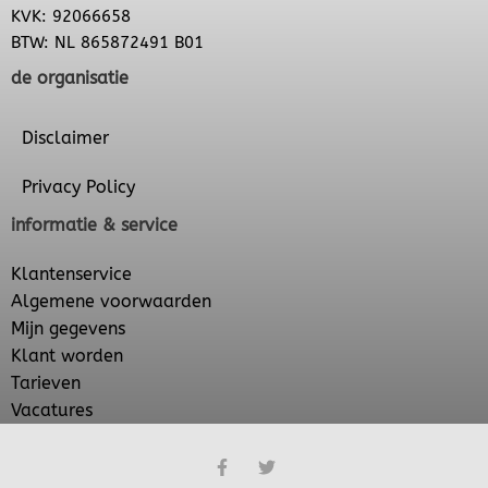
KVK: 92066658
BTW: NL 865872491 B01
de organisatie
Disclaimer
Privacy Policy
informatie & service
Klantenservice
Algemene voorwaarden
Mijn gegevens
Klant worden
Tarieven
Vacatures