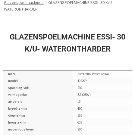
Glazenspoelmachines
GLAZENSPOELMACHINE ESSI- 30 K/U-
WATERONTHARDER
GLAZENSPOELMACHINE ESSI- 30
K/U- WATERONTHARDER
merk
Electrolux Professional
model
402209
spanning-volt
230
vermogenkw
3.3 (230V)
ampere-a
16
breedte-mm
460
diepte-mm
565
hoogte-mm
635
invoerhoogte-mm
210