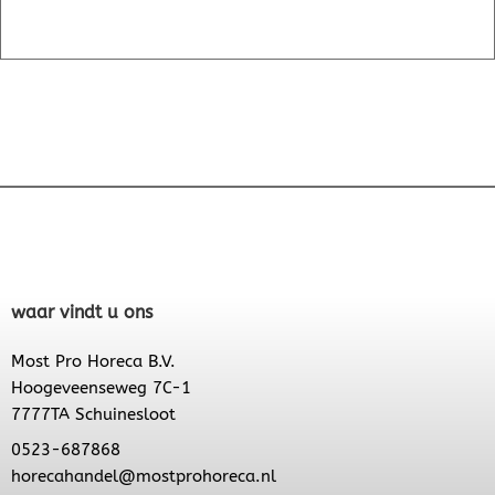
waar vindt u ons
Most Pro Horeca B.V.
Hoogeveenseweg 7C-1
7777TA Schuinesloot
0523-687868
horecahandel@mostprohoreca.nl