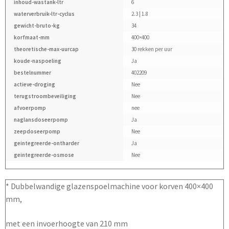
inhoud-wastank-ltr
6
waterverbruik-ltr-cyclus
2.3 | 1.8
gewicht-bruto-kg
34
korfmaat-mm
400×400
theoretische-max-uurcap
30 rekken per uur
koude-naspoeling
Ja
bestelnummer
402209
actieve-droging
Nee
terugstroombeveiliging
Nee
afvoerpomp
nee
naglansdoseerpomp
Ja
zeepdoseerpomp
Nee
geintegreerde-ontharder
Ja
geintegreerde-osmose
Nee
* Dubbelwandige glazenspoelmachine voor korven 400×400
mm,
met een invoerhoogte van 210 mm