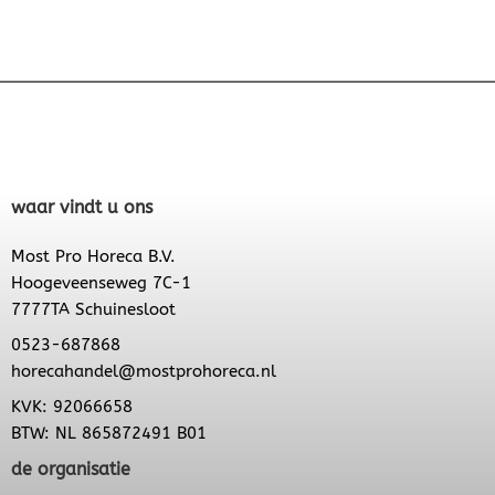
waar vindt u ons
Most Pro Horeca B.V.
Hoogeveenseweg 7C-1
7777TA Schuinesloot
0523-687868
horecahandel@mostprohoreca.nl
KVK: 92066658
BTW: NL 865872491 B01
de organisatie