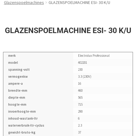
Glazenspoelmachines
GLAZENSPOELMACHINE ESI- 30 K/U
GLAZENSPOELMACHINE ESI- 30 K/U
merk
Electrolux Professional
model
402201
spanning-volt
230
vermogenkw
3.3 (230V)
ampere-a
16
breedte-mm
460
diepte-mm
565
hoogte-mm
715
invoerhoogte-mm
290
inhoud-wastank-ltr
6
waterverbruik-ltr-cyclus
2.3
gewicht-bruto-kg
37