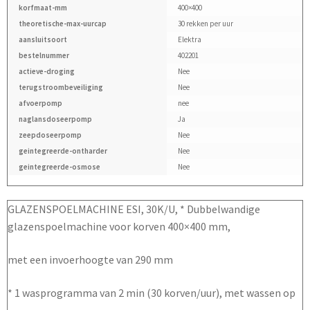
korfmaat-mm
400×400
theoretische-max-uurcap
30 rekken per uur
aansluitsoort
Elektra
bestelnummer
402201
actieve-droging
Nee
terugstroombeveiliging
Nee
afvoerpomp
nee
naglansdoseerpomp
Ja
zeepdoseerpomp
Nee
geintegreerde-ontharder
Nee
geintegreerde-osmose
Nee
GLAZENSPOELMACHINE ESI, 30K/U, * Dubbelwandige
glazenspoelmachine voor korven 400×400 mm,
met een invoerhoogte van 290 mm
* 1 wasprogramma van 2 min (30 korven/uur), met wassen op