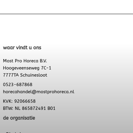
waar vindt u ons
Most Pro Horeca B.V.
Hoogeveenseweg 7C-1
7777TA Schuinesloot
0523-687868
horecahandel@mostprohoreca.nl
KVK: 92066658
BTW: NL 865872491 B01
de organisatie