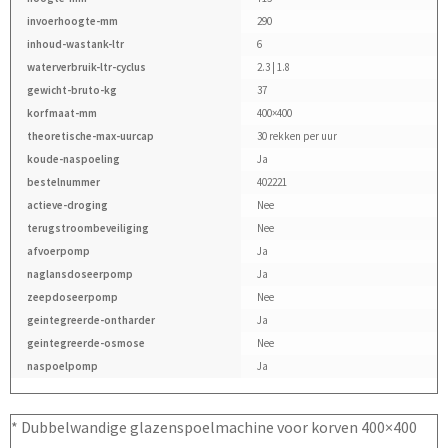
invoerhoogte-mm
290
inhoud-wastank-ltr
6
waterverbruik-ltr-cyclus
2.3 | 1.8
gewicht-bruto-kg
37
korfmaat-mm
400×400
theoretische-max-uurcap
30 rekken per uur
koude-naspoeling
Ja
bestelnummer
402221
actieve-droging
Nee
terugstroombeveiliging
Nee
afvoerpomp
Ja
naglansdoseerpomp
Ja
zeepdoseerpomp
Nee
geintegreerde-ontharder
Ja
geintegreerde-osmose
Nee
naspoelpomp
Ja
* Dubbelwandige glazenspoelmachine voor korven 400×400