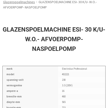
Glazenspoelmachines
GLAZENSPOELMACHINE ESI- 30 K/U- W.O.-
AFVOERPOMP- NASPOELPOMP
GLAZENSPOELMACHINE ESI- 30 K/U-
W.O.- AFVOERPOMP-
NASPOELPOMP
merk
Electrolux Professional
model
402221
spanning-volt
230
vermogenkw
3.3 (230V)
ampere-a
16
breedte-mm
460
diepte-mm
565
hoogte-mm
715