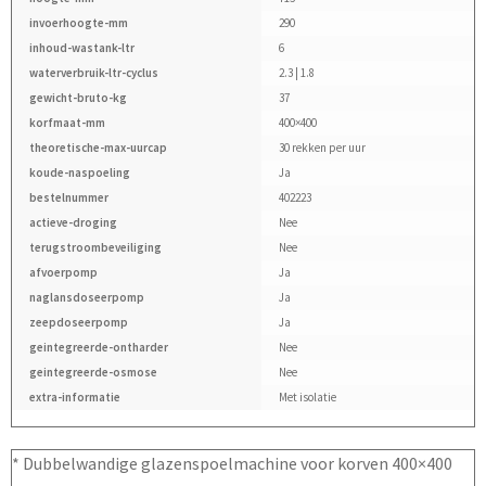
invoerhoogte-mm
290
inhoud-wastank-ltr
6
waterverbruik-ltr-cyclus
2.3 | 1.8
gewicht-bruto-kg
37
korfmaat-mm
400×400
theoretische-max-uurcap
30 rekken per uur
koude-naspoeling
Ja
bestelnummer
402223
actieve-droging
Nee
terugstroombeveiliging
Nee
afvoerpomp
Ja
naglansdoseerpomp
Ja
zeepdoseerpomp
Ja
geintegreerde-ontharder
Nee
geintegreerde-osmose
Nee
extra-informatie
Met isolatie
* Dubbelwandige glazenspoelmachine voor korven 400×400