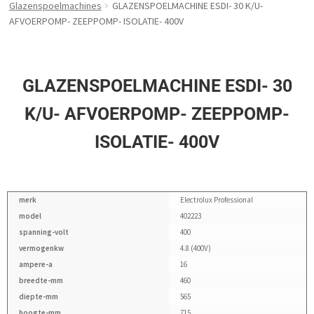
Glazenspoelmachines
GLAZENSPOELMACHINE ESDI- 30 K/U-
AFVOERPOMP- ZEEPPOMP- ISOLATIE- 400V
GLAZENSPOELMACHINE ESDI- 30
K/U- AFVOERPOMP- ZEEPPOMP-
ISOLATIE- 400V
merk
Electrolux Professional
model
402223
spanning-volt
400
vermogenkw
4.8 (400V)
ampere-a
16
breedte-mm
460
diepte-mm
565
hoogte-mm
715