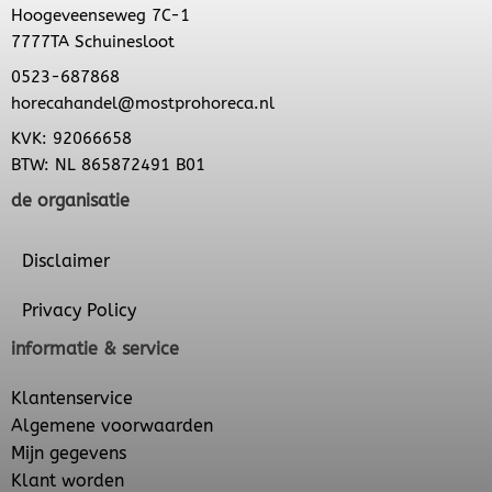
Hoogeveenseweg 7C-1
7777TA Schuinesloot
0523-687868
horecahandel@mostprohoreca.nl
KVK: 92066658
BTW: NL 865872491 B01
de organisatie
Disclaimer
Privacy Policy
informatie & service
Klantenservice
Algemene voorwaarden
Mijn gegevens
Klant worden