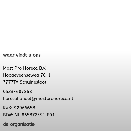
waar vindt u ons
Most Pro Horeca B.V.
Hoogeveenseweg 7C-1
7777TA Schuinesloot
0523-687868
horecahandel@mostprohoreca.nl
KVK: 92066658
BTW: NL 865872491 B01
de organisatie