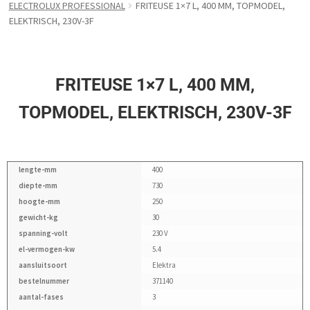
ELECTROLUX PROFESSIONAL
FRITEUSE 1×7 L, 400 MM, TOPMODEL,
ELEKTRISCH, 230V-3F
FRITEUSE 1×7 L, 400 MM,
TOPMODEL, ELEKTRISCH, 230V-3F
lengte-mm
400
diepte-mm
730
hoogte-mm
250
gewicht-kg
30
spanning-volt
230 V
el-vermogen-kw
5.4
aansluitsoort
Elektra
bestelnummer
371140
aantal-fases
3