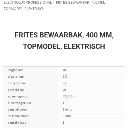
ELECTROLUX PROFESSIONAL
FRITES BEWAARBAK, 400 MM,
TOPMODEL, ELEKTRISCH
FRITES BEWAARBAK, 400 MM,
TOPMODEL, ELEKTRISCH
lengte-mm
400
diepte-mm
730
hoogte-mm
250
gewicht-kg
20
spanning-volt
220-230 V
el-vermogen-kw
1
aansluitsoort
Elektra
bestelnummer
371086
aantal-fases
1