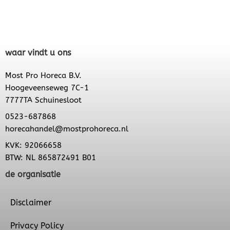
waar vindt u ons
Most Pro Horeca B.V.
Hoogeveenseweg 7C-1
7777TA Schuinesloot
0523-687868
horecahandel@mostprohoreca.nl
KVK: 92066658
BTW: NL 865872491 B01
de organisatie
Disclaimer
Privacy Policy