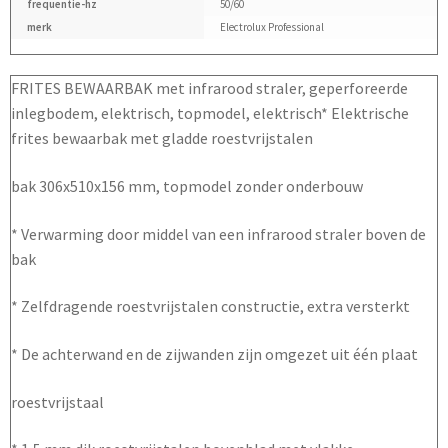
frequentie-hz
50/60
merk
Electrolux Professional
FRITES BEWAARBAK met infrarood straler, geperforeerde
inlegbodem, elektrisch, topmodel, elektrisch* Elektrische
frites bewaarbak met gladde roestvrijstalen
bak 306x510x156 mm, topmodel zonder onderbouw
* Verwarming door middel van een infrarood straler boven de
bak
* Zelfdragende roestvrijstalen constructie, extra versterkt
* De achterwand en de zijwanden zijn omgezet uit één plaat
roestvrijstaal