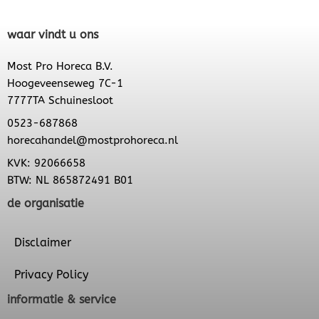
waar vindt u ons
Most Pro Horeca B.V.
Hoogeveenseweg 7C-1
7777TA Schuinesloot
0523-687868
horecahandel@mostprohoreca.nl
KVK: 92066658
BTW: NL 865872491 B01
de organisatie
Disclaimer
Privacy Policy
informatie & service