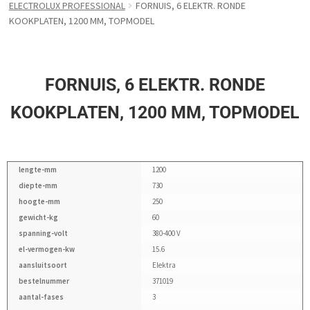
ELECTROLUX PROFESSIONAL
FORNUIS, 6 ELEKTR. RONDE
KOOKPLATEN, 1200 MM, TOPMODEL
FORNUIS, 6 ELEKTR. RONDE
KOOKPLATEN, 1200 MM, TOPMODEL
lengte-mm
1200
diepte-mm
730
hoogte-mm
250
gewicht-kg
60
spanning-volt
380-400 V
el-vermogen-kw
15.6
aansluitsoort
Elektra
bestelnummer
371019
aantal-fases
3