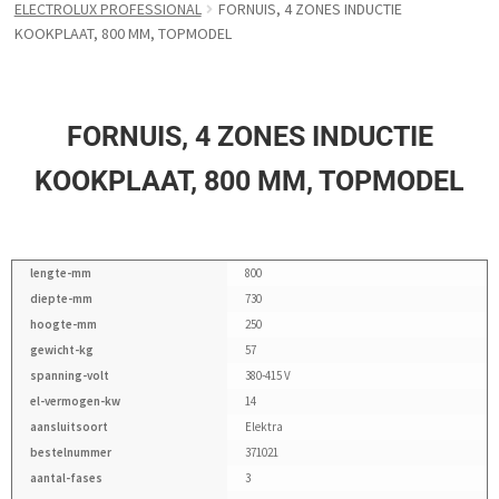
ELECTROLUX PROFESSIONAL
FORNUIS, 4 ZONES INDUCTIE
KOOKPLAAT, 800 MM, TOPMODEL
FORNUIS, 4 ZONES INDUCTIE
KOOKPLAAT, 800 MM, TOPMODEL
lengte-mm
800
diepte-mm
730
hoogte-mm
250
gewicht-kg
57
spanning-volt
380-415 V
el-vermogen-kw
14
aansluitsoort
Elektra
bestelnummer
371021
aantal-fases
3