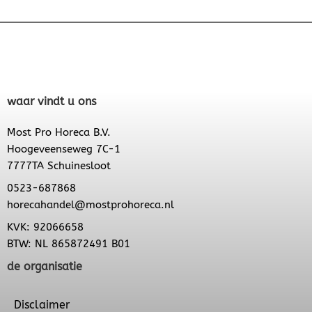
waar vindt u ons
Most Pro Horeca B.V.
Hoogeveenseweg 7C-1
7777TA Schuinesloot
0523-687868
horecahandel@mostprohoreca.nl
KVK: 92066658
BTW: NL 865872491 B01
de organisatie
Disclaimer