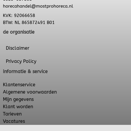
horecahandel@mostprohoreca.nl
KVK: 92066658
BTW: NL 865872491 B01
de organisatie
Disclaimer
Privacy Policy
informatie & service
Klantenservice
Algemene voorwaarden
Mijn gegevens
Klant worden
Tarieven
Vacatures