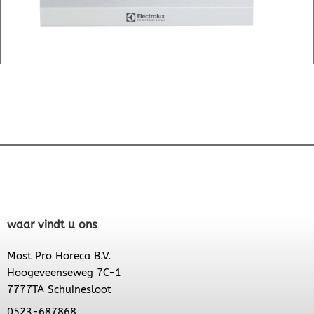
waar vindt u ons
Most Pro Horeca B.V.
Hoogeveenseweg 7C-1
7777TA Schuinesloot
0523-687868