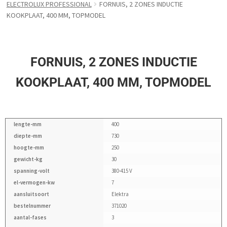
ELECTROLUX PROFESSIONAL
FORNUIS, 2 ZONES INDUCTIE
KOOKPLAAT, 400 MM, TOPMODEL
FORNUIS, 2 ZONES INDUCTIE
KOOKPLAAT, 400 MM, TOPMODEL
lengte-mm
400
diepte-mm
730
hoogte-mm
250
gewicht-kg
30
spanning-volt
380-415 V
el-vermogen-kw
7
aansluitsoort
Elektra
bestelnummer
371020
aantal-fases
3