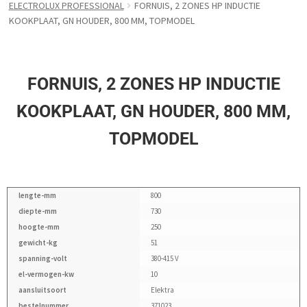
ELECTROLUX PROFESSIONAL
FORNUIS, 2 ZONES HP INDUCTIE
KOOKPLAAT, GN HOUDER, 800 MM, TOPMODEL
FORNUIS, 2 ZONES HP INDUCTIE
KOOKPLAAT, GN HOUDER, 800 MM,
TOPMODEL
lengte-mm
800
diepte-mm
730
hoogte-mm
250
gewicht-kg
51
spanning-volt
380-415 V
el-vermogen-kw
10
aansluitsoort
Elektra
bestelnummer
371023