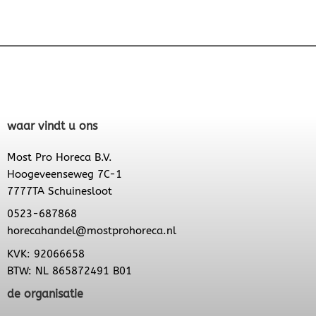
waar vindt u ons
Most Pro Horeca B.V.
Hoogeveenseweg 7C-1
7777TA Schuinesloot
0523-687868
horecahandel@mostprohoreca.nl
KVK: 92066658
BTW: NL 865872491 B01
de organisatie