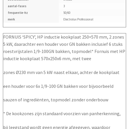
aantal-fases
3
frequentie-hz
50/60
merk
Electrolux Professional
FORNUIS ‘SPICY’, HP inductie kookplaat 250×570 mm, 2 zones
5 kW, daarachter een houder voor GN bakken inclusief 6 stuks
roestvrijstalen 1/9-100GN bakken, topmodel* Fornuis met HP
inductie kookplaat 570x250x6 mm, met twee
zones Ø230 mm van 5 kW naast elkaar, achter de kookplaat
een houder voor 6x 1/9-100 GN bakken voor bijvoorbeeld
sauzen of ingrediënten, topmodel zonder onderbouw
* De kookzones zijn standaard voorzien van panherkenning,
bij leegstand wordt geen energie afgegeven, waardoor