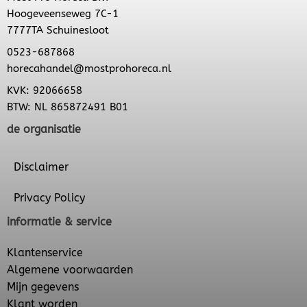
Hoogeveenseweg 7C-1
7777TA Schuinesloot
0523-687868
horecahandel@mostprohoreca.nl
KVK: 92066658
BTW: NL 865872491 B01
de organisatie
Disclaimer
Privacy Policy
informatie & service
Klantenservice
Algemene voorwaarden
Mijn gegevens
Klant worden