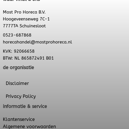
Most Pro Horeca B.V.
Hoogeveenseweg 7C-1
7777TA Schuinesloot
0523-687868
horecahandel@mostprohoreca.nl
KVK: 92066658
BTW: NL 865872491 B01
de organisatie
Disclaimer
Privacy Policy
informatie & service
Klantenservice
Algemene voorwaarden